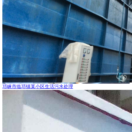
邛崃市临邛镇某小区生活污水处理